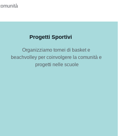
comunità 
Progetti Sportivi
Organizziamo tornei di basket e 
beachvolley per coinvolgere la comunità e 
progetti nelle scuole