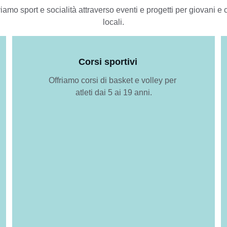
mo sport e socialità attraverso eventi e progetti per giovani e 
locali.
Corsi sportivi
Offriamo corsi di basket e volley per 
atleti dai 5 ai 19 anni.