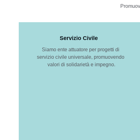
Promuovia
Servizio Civile
Siamo ente attuatore per progetti di 
servizio civile universale, promuovendo 
valori di solidarietà e impegno.