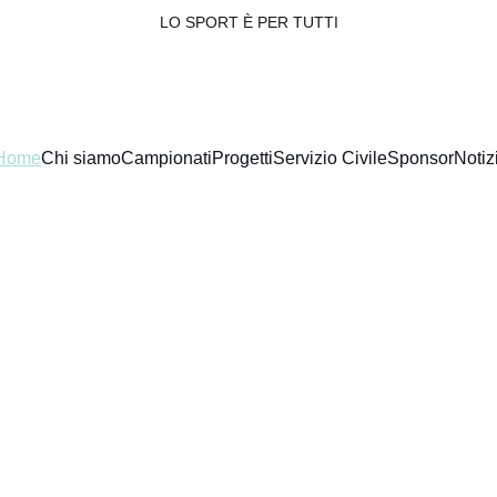
LO SPORT È PER TUTTI
Home
Chi siamo
Campionati
Progetti
Servizio Civile
Sponsor
Notiz
Sport per tutti
Promuoviamo BASKET e VOLLEY con passione.
Iscriviti ai nostri corsi