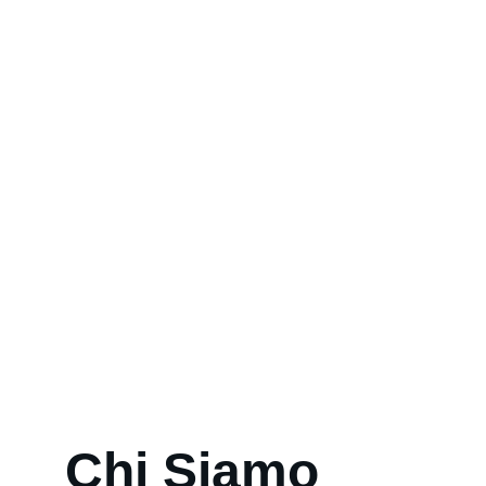
Eventi sportivi estivi
Camp estivi di specializzazione 
Settimana dello sport
Chi Siamo